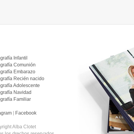
grafía Infantil
ografía Comunión
ografía Embarazo
grafía Recién nacido
grafía Adolescente
grafía Navidad
grafía Familiar
tagram
|
Facebook
right Alba Clotet
s los drechos reservados