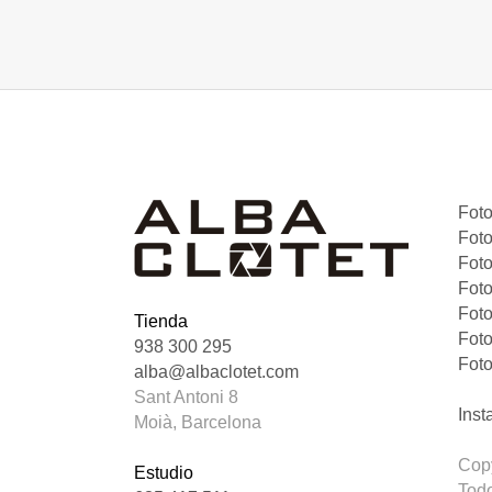
Foto
Fot
Fot
Foto
Foto
Tienda
Foto
938 300 295
Foto
alba@albaclotet.com
Sant Antoni 8
Ins
Moià, Barcelona
Copy
Estudio
Todo