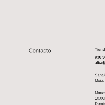
Contacto
Tiend
938 3
alba@
Sant 
Moià,
Marte
10.00
Domi