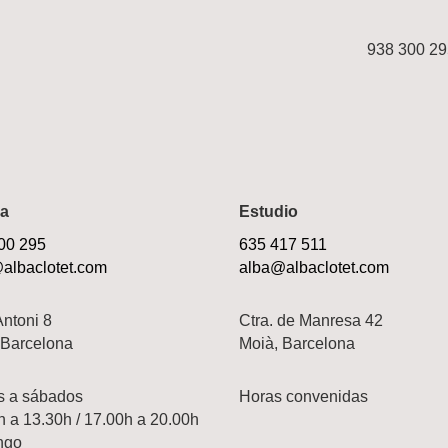
938 300 29
a
Estudio
00 295
635 417 511
albaclotet.com
alba@albaclotet.com
Antoni 8
Ctra. de Manresa 42
 Barcelona
Moià, Barcelona
s a sábados
Horas convenidas
h a 13.30h / 17.00h a 20.00h
ngo